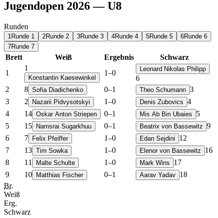
Jugendopen 2026 — U8
Runden
1
Runde 1
2
Runde 2
3
Runde 3
4
Runde 4
5
Runde 5
6
Runde 6
7
Runde 7
Brett
Weiß
Ergebnis
Schwarz
1
Leonard Nikolas Philipp
1
1
–
0
Konstantin Kaesewinkel
6
2
8
0
–
1
3
Sofia Diadichenko
Theo Schumann
3
2
1
–
0
4
Nazarii Pidvysotskyi
Denis Zubovics
4
14
0
–
1
5
Oskar Anton Striepen
Mis Ab Bin Ubaies
5
15
0
–
1
9
Namsrai Sugarkhuu
Beatrix von Bassewitz
6
7
1
–
0
12
Felix Pfeiffer
Edan Sejdini
7
13
1
–
0
16
Tim Sowka
Elenor von Bassewitz
8
11
1
–
0
17
Malte Schulte
Mark Wins
9
10
0
–
1
18
Matthias Fischer
Aarav Yadav
Br.
Weiß
Erg.
Schwarz