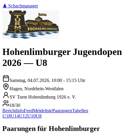
♟️ Schachmanager
Hohenlimburger Jugendopen
2026 — U8
Samstag, 04.07.2026, 10:00 - 15:15 Uhr
Hagen, Nordrhein-Westfalen
SV Turm Hohenlimburg 1926 e. V.
18/30
Bericht
Info
Feed
Meldeliste
Paarungen
Tabellen
U18
U14
U12
U10
U8
Paarungen
für
Hohenlimburger