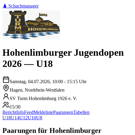
♟️ Schachmanager
Hohenlimburger Jugendopen
2026 — U18
Samstag, 04.07.2026, 10:00 - 15:15 Uhr
Hagen, Nordrhein-Westfalen
SV Turm Hohenlimburg 1926 e. V.
15/30
Bericht
Info
Feed
Meldeliste
Paarungen
Tabellen
U18
U14
U12
U10
U8
Paarungen
für
Hohenlimburger