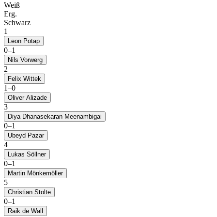
Weiß
Erg.
Schwarz
1
Leon Potap
0
–
1
Nils Vorwerg
2
Felix Wittek
1
–
0
Oliver Alizade
3
Diya Dhanasekaran Meenambigai
0
–
1
Ubeyd Pazar
4
Lukas Söllner
0
–
1
Martin Mönkemöller
5
Christian Stolte
0
–
1
Raik de Wall