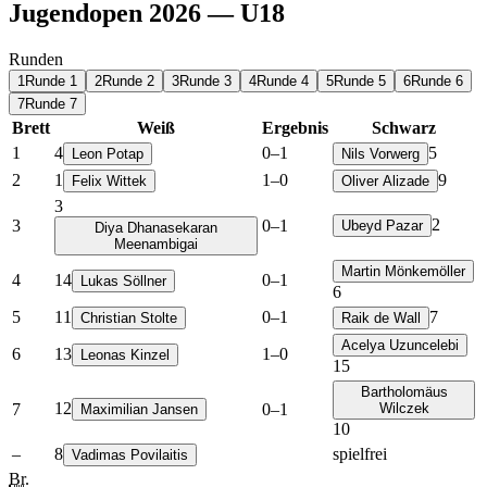
Jugendopen 2026 — U18
Runden
1
Runde 1
2
Runde 2
3
Runde 3
4
Runde 4
5
Runde 5
6
Runde 6
7
Runde 7
Brett
Weiß
Ergebnis
Schwarz
1
4
0
–
1
5
Leon Potap
Nils Vorwerg
2
1
1
–
0
9
Felix Wittek
Oliver Alizade
3
2
3
0
–
1
Ubeyd Pazar
Diya Dhanasekaran
Meenambigai
Martin Mönkemöller
4
14
0
–
1
Lukas Söllner
6
5
11
0
–
1
7
Christian Stolte
Raik de Wall
Acelya Uzuncelebi
6
13
1
–
0
Leonas Kinzel
15
Bartholomäus
12
7
0
–
1
Wilczek
Maximilian Jansen
10
–
8
spielfrei
Vadimas Povilaitis
Br.