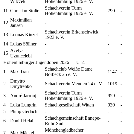
Wilczek
Hohenlimburg 1926 e. V.
Schachverein Turm
11
Christian
Stolte
790
-
Hohenlimburg 1926 e. V.
Maximilian
12
-
-
-
Jansen
Schachverein Erkenschwick
13
Leonas
Kinzel
-
-
1923 e. V.
14
Lukas
Söllner
-
-
-
Acelya
15
-
-
-
Uzuncelebi
Hohenlimburger Jugendopen 2026 — U14
Schachclub Weiße Dame
1
Max
Tran
1147
-
Borbeck 25 e. V.
Dmytro
2
Schachverein Menden 24 e. V.
1019
-
Dmytrenko
Schachverein Turm
3
André
Jarrouj
959
-
Hohenlimburg 1926 e. V.
4
Luka
Lungrin
Schachgesellschaft Witten
939
-
5
Philip
Gerlach
-
-
-
Schachgemeinschaft Ennepe-
6
Daniil
Helai
-
-
Ruhr-Süd
Mönchengladbacher
7
Max
Mäckel
-
-