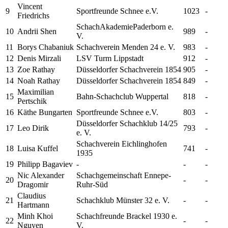
Vincent
9
Sportfreunde Schnee e.V.
1023
-
Friedrichs
SchachAkademiePaderborn e.
10
Andrii
Shen
989
-
V.
11
Borys
Chabaniuk
Schachverein Menden 24 e. V.
983
-
12
Denis
Mirzali
LSV Turm Lippstadt
912
-
13
Zoe
Rathay
Düsseldorfer Schachverein 1854
905
-
14
Noah
Rathay
Düsseldorfer Schachverein 1854
849
-
Maximilian
15
Bahn-Schachclub Wuppertal
818
-
Pertschik
16
Käthe
Bungarten
Sportfreunde Schnee e.V.
803
-
Düsseldorfer Schachklub 14/25
17
Leo
Dirik
793
-
e. V.
Schachverein Eichlinghofen
18
Luisa
Kuffel
741
-
1935
19
Philipp
Bagaviev
-
-
-
Nic Alexander
Schachgemeinschaft Ennepe-
20
-
-
Dragomir
Ruhr-Süd
Claudius
21
Schachklub Münster 32 e. V.
-
-
Hartmann
Minh Khoi
Schachfreunde Brackel 1930 e.
22
-
-
Nguyen
V.