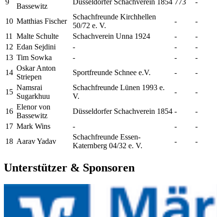
9
Düsseldorfer Schachverein 1854
773
-
Bassewitz
Schachfreunde Kirchhellen
10
Matthias
Fischer
-
-
50/72 e. V.
11
Malte
Schulte
Schachverein Unna 1924
-
-
12
Edan
Sejdini
-
-
-
13
Tim
Sowka
-
-
-
Oskar Anton
14
Sportfreunde Schnee e.V.
-
-
Striepen
Namsrai
Schachfreunde Lünen 1993 e.
15
-
-
Sugarkhuu
V.
Elenor
von
16
Düsseldorfer Schachverein 1854
-
-
Bassewitz
17
Mark
Wins
-
-
-
Schachfreunde Essen-
18
Aarav
Yadav
-
-
Katernberg 04/32 e. V.
Unterstützer & Sponsoren