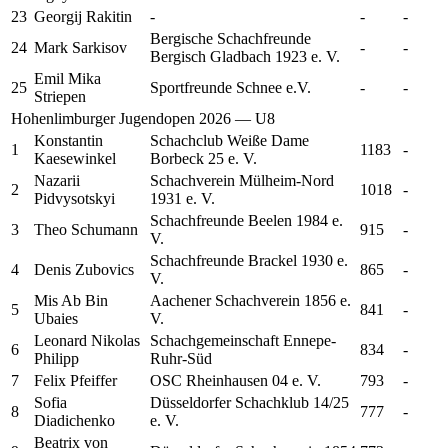
23
Georgij
Rakitin
-
-
-
Bergische Schachfreunde
24
Mark
Sarkisov
-
-
Bergisch Gladbach 1923 e. V.
Emil Mika
25
Sportfreunde Schnee e.V.
-
-
Striepen
Hohenlimburger Jugendopen 2026 — U8
Konstantin
Schachclub Weiße Dame
1
1183
-
Kaesewinkel
Borbeck 25 e. V.
Nazarii
Schachverein Mülheim-Nord
2
1018
-
Pidvysotskyi
1931 e. V.
Schachfreunde Beelen 1984 e.
3
Theo
Schumann
915
-
V.
Schachfreunde Brackel 1930 e.
4
Denis
Zubovics
865
-
V.
Mis Ab Bin
Aachener Schachverein 1856 e.
5
841
-
Ubaies
V.
Leonard Nikolas
Schachgemeinschaft Ennepe-
6
834
-
Philipp
Ruhr-Süd
7
Felix
Pfeiffer
OSC Rheinhausen 04 e. V.
793
-
Sofia
Düsseldorfer Schachklub 14/25
8
777
-
Diadichenko
e. V.
Beatrix
von