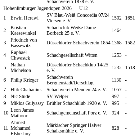
Schachverein 1878 e. V.
Hohenlimburger Jugendopen 2026 — U12
SV Blau-Weiß Concordia 07/24
1
Erwin
Herawi
1502
1651
Viersen e. V
Kristian
Schachclub Weiße Dame
2
1464
-
Kaesewinkel
Borbeck 25 e. V.
Friedrich
von
3
Düsseldorfer Schachverein 1854
1368
1582
Bassewitz
Raphael
4
Schachgesellschaft Witten
1253
-
Chwastek
Nathan
Düsseldorfer Schachklub 14/25
5
1232
1518
Michelson
e. V.
Schachverein
6
Philip
Krieger
1130
-
Bergneustadt/Derschlag
7
Hlib
Chabaniuk
Schachverein Menden 24 e. V.
1057
-
8
Nic
Stude
SV Welper
997
-
9
Miklos
Gulyassy
Brühler Schachklub 1920 e. V.
995
-
Leon James
10
Schachgemeinschaft Porz e. V.
924
-
Mathoor
Ahmed
Märkischer Springer Halver-
11
Mohamed
828
-
Schalksmühle e. V.
Elsheshny