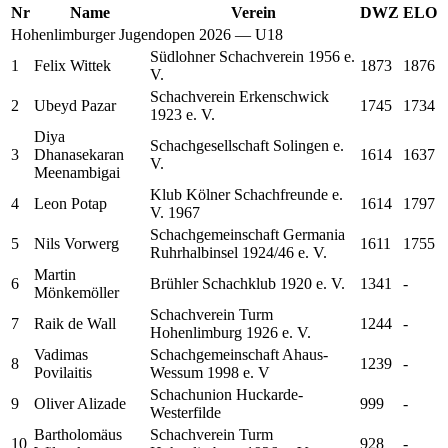
Nr
Name
Verein
DWZ
ELO
Hohenlimburger Jugendopen 2026 — U18
Südlohner Schachverein 1956 e.
1
Felix
Wittek
1873
1876
V.
Schachverein Erkenschwick
2
Ubeyd
Pazar
1745
1734
1923 e. V.
Diya
Schachgesellschaft Solingen e.
3
Dhanasekaran
1614
1637
V.
Meenambigai
Klub Kölner Schachfreunde e.
4
Leon
Potap
1614
1797
V. 1967
Schachgemeinschaft Germania
5
Nils
Vorwerg
1611
1755
Ruhrhalbinsel 1924/46 e. V.
Martin
6
Brühler Schachklub 1920 e. V.
1341
-
Mönkemöller
Schachverein Turm
7
Raik
de Wall
1244
-
Hohenlimburg 1926 e. V.
Vadimas
Schachgemeinschaft Ahaus-
8
1239
-
Povilaitis
Wessum 1998 e. V
Schachunion Huckarde-
9
Oliver
Alizade
999
-
Westerfilde
Bartholomäus
Schachverein Turm
10
928
-