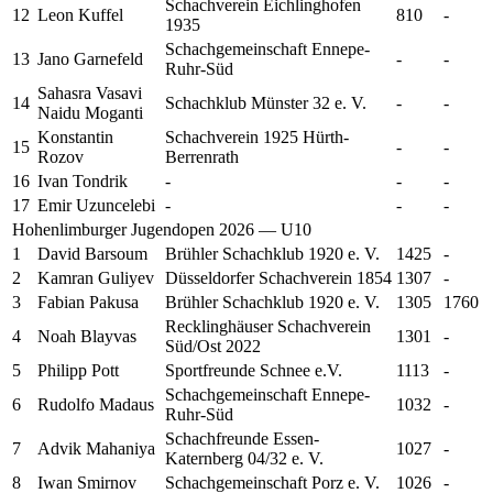
Schachverein Eichlinghofen
12
Leon
Kuffel
810
-
1935
Schachgemeinschaft Ennepe-
13
Jano
Garnefeld
-
-
Ruhr-Süd
Sahasra Vasavi
14
Schachklub Münster 32 e. V.
-
-
Naidu
Moganti
Konstantin
Schachverein 1925 Hürth-
15
-
-
Rozov
Berrenrath
16
Ivan
Tondrik
-
-
-
17
Emir
Uzuncelebi
-
-
-
Hohenlimburger Jugendopen 2026 — U10
1
David
Barsoum
Brühler Schachklub 1920 e. V.
1425
-
2
Kamran
Guliyev
Düsseldorfer Schachverein 1854
1307
-
3
Fabian
Pakusa
Brühler Schachklub 1920 e. V.
1305
1760
Recklinghäuser Schachverein
4
Noah
Blayvas
1301
-
Süd/Ost 2022
5
Philipp
Pott
Sportfreunde Schnee e.V.
1113
-
Schachgemeinschaft Ennepe-
6
Rudolfo
Madaus
1032
-
Ruhr-Süd
Schachfreunde Essen-
7
Advik
Mahaniya
1027
-
Katernberg 04/32 e. V.
8
Iwan
Smirnov
Schachgemeinschaft Porz e. V.
1026
-